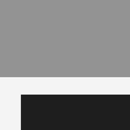
Skip
to
content