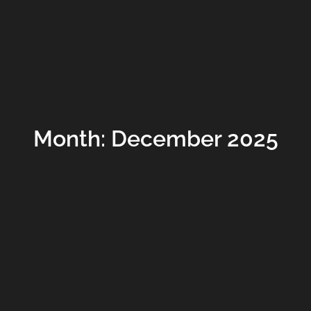
Month:
December 2025