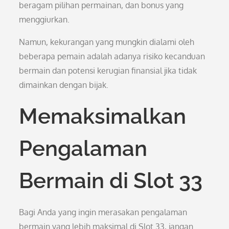
beragam pilihan permainan, dan bonus yang
menggiurkan.
Namun, kekurangan yang mungkin dialami oleh
beberapa pemain adalah adanya risiko kecanduan
bermain dan potensi kerugian finansial jika tidak
dimainkan dengan bijak.
Memaksimalkan
Pengalaman
Bermain di Slot 33
Bagi Anda yang ingin merasakan pengalaman
bermain yang lebih maksimal di Slot 33, jangan