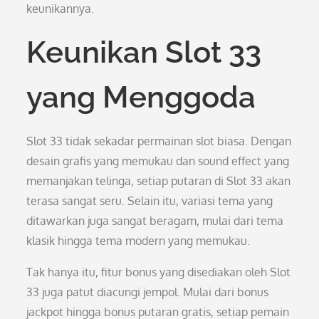
keunikannya.
Keunikan Slot 33
yang Menggoda
Slot 33 tidak sekadar permainan slot biasa. Dengan
desain grafis yang memukau dan sound effect yang
memanjakan telinga, setiap putaran di Slot 33 akan
terasa sangat seru. Selain itu, variasi tema yang
ditawarkan juga sangat beragam, mulai dari tema
klasik hingga tema modern yang memukau.
Tak hanya itu, fitur bonus yang disediakan oleh Slot
33 juga patut diacungi jempol. Mulai dari bonus
jackpot hingga bonus putaran gratis, setiap pemain