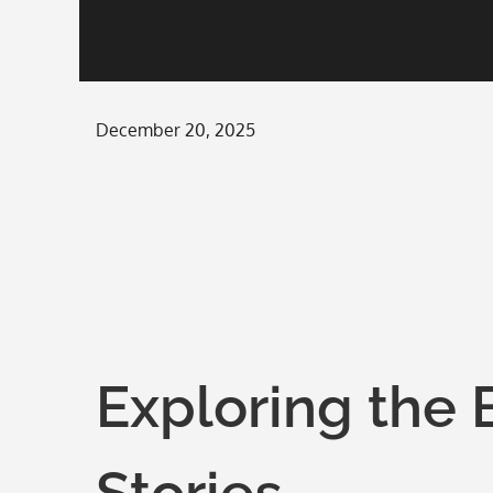
Posted
December 20, 2025
on
Exploring the 
Stories