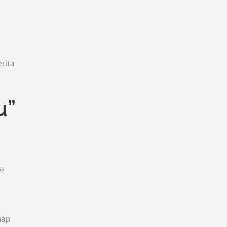
rita
u”
ta
iap