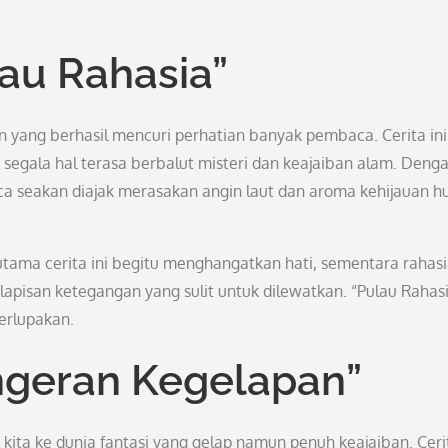
lau Rahasia”
n yang berhasil mencuri perhatian banyak pembaca. Cerita ini
segala hal terasa berbalut misteri dan keajaiban alam. Deng
aca seakan diajak merasakan angin laut dan aroma kehijauan h
 utama cerita ini begitu menghangatkan hati, sementara rahas
pisan ketegangan yang sulit untuk dilewatkan. “Pulau Rahas
terlupakan.
angeran Kegelapan”
a ke dunia fantasi yang gelap namun penuh keajaiban. Cerit