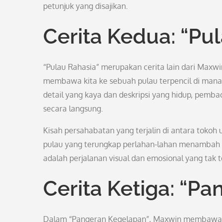
petunjuk yang disajikan.
Cerita Kedua: “Pu
“Pulau Rahasia” merupakan cerita lain dari Maxwi
membawa kita ke sebuah pulau terpencil di mana 
detail yang kaya dan deskripsi yang hidup, pemb
secara langsung.
Kisah persahabatan yang terjalin di antara tokoh
pulau yang terungkap perlahan-lahan menambah la
adalah perjalanan visual dan emosional yang tak 
Cerita Ketiga: “P
Dalam “Pangeran Kegelapan”, Maxwin membawa kit