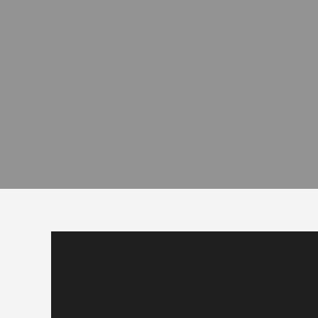
Skip
to
content