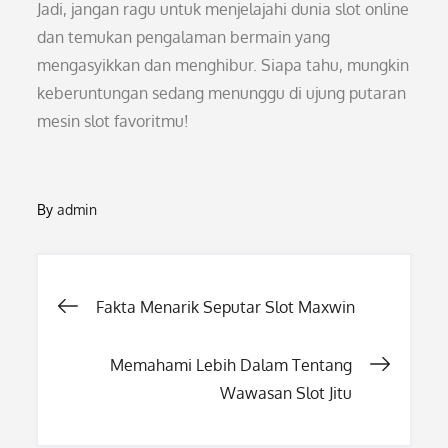
Jadi, jangan ragu untuk menjelajahi dunia slot online
dan temukan pengalaman bermain yang
mengasyikkan dan menghibur. Siapa tahu, mungkin
keberuntungan sedang menunggu di ujung putaran
mesin slot favoritmu!
By
admin
Post
Fakta Menarik Seputar Slot Maxwin
navigation
Memahami Lebih Dalam Tentang
Wawasan Slot Jitu