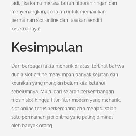
Jadi, jika kamu merasa butuh hiburan ringan dan
menyenangkan, cobalah untuk memainkan
permainan slot online dan rasakan sendiri
keseruannya!
Kesimpulan
Dari berbagai fakta menarik di atas, terlihat bahwa
dunia slot online menyimpan banyak kejutan dan
keunikan yang mungkin belum kita ketahui
sebelumnya. Mulai dari sejarah perkembangan
mesin slot hingga fitur-fitur modern yang menarik,
slot online terus berkembang dan menjadi salah
satu permainan judi online yang paling diminati
oleh banyak orang.