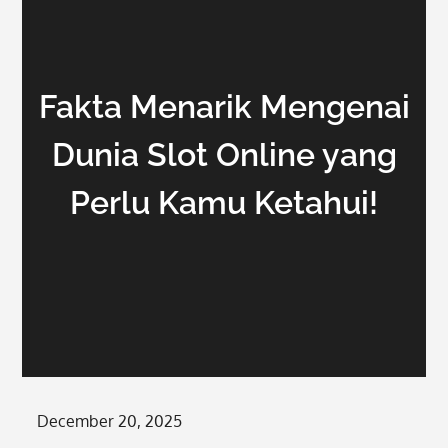
Fakta Menarik Mengenai
Dunia Slot Online yang
Perlu Kamu Ketahui!
Posted
December 20, 2025