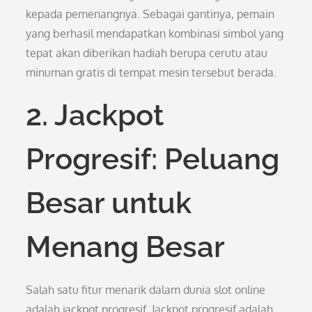
kepada pemenangnya. Sebagai gantinya, pemain
yang berhasil mendapatkan kombinasi simbol yang
tepat akan diberikan hadiah berupa cerutu atau
minuman gratis di tempat mesin tersebut berada.
2. Jackpot
Progresif: Peluang
Besar untuk
Menang Besar
Salah satu fitur menarik dalam dunia slot online
adalah jackpot progresif. Jackpot progresif adalah