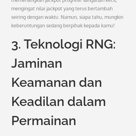
memenangkan jackpot progresif sangatlah kecil,
mengingat nilai jackpot yang terus bertambah
seiring dengan waktu. Namun, siapa tahu, mungkin
keberuntungan sedang berpihak kepada kamu!
3. Teknologi RNG:
Jaminan
Keamanan dan
Keadilan dalam
Permainan