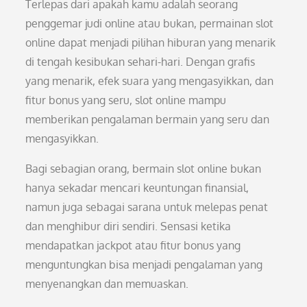
Terlepas dari apakah kamu adalah seorang
penggemar judi online atau bukan, permainan slot
online dapat menjadi pilihan hiburan yang menarik
di tengah kesibukan sehari-hari. Dengan grafis
yang menarik, efek suara yang mengasyikkan, dan
fitur bonus yang seru, slot online mampu
memberikan pengalaman bermain yang seru dan
mengasyikkan.
Bagi sebagian orang, bermain slot online bukan
hanya sekadar mencari keuntungan finansial,
namun juga sebagai sarana untuk melepas penat
dan menghibur diri sendiri. Sensasi ketika
mendapatkan jackpot atau fitur bonus yang
menguntungkan bisa menjadi pengalaman yang
menyenangkan dan memuaskan.