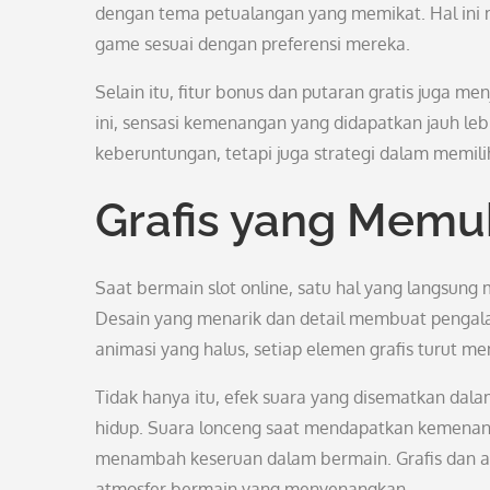
dengan tema petualangan yang memikat. Hal ini 
game sesuai dengan preferensi mereka.
Selain itu, fitur bonus dan putaran gratis juga men
ini, sensasi kemenangan yang didapatkan jauh le
keberuntungan, tetapi juga strategi dalam memil
Grafis yang Mem
Saat bermain slot online, satu hal yang langsung 
Desain yang menarik dan detail membuat pengal
animasi yang halus, setiap elemen grafis turut 
Tidak hanya itu, efek suara yang disematkan da
hidup. Suara lonceng saat mendapatkan kemenan
menambah keseruan dalam bermain. Grafis dan au
atmosfer bermain yang menyenangkan.