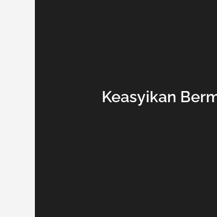
Keasyikan Berm