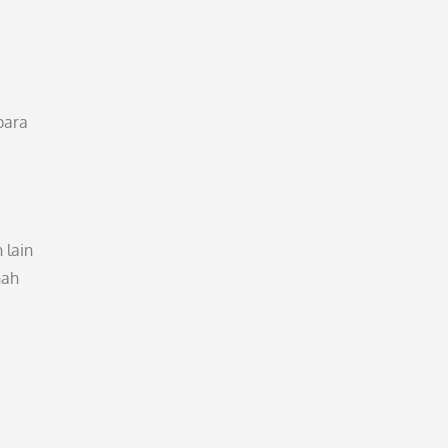
para
 lain
nah