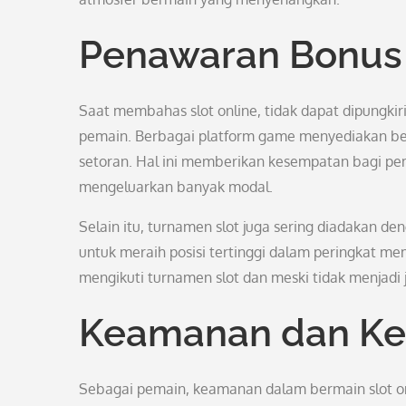
Penawaran Bonus
Saat membahas slot online, tidak dapat dipungk
pemain. Berbagai platform game menyediakan be
setoran. Hal ini memberikan kesempatan bagi p
mengeluarkan banyak modal.
Selain itu, turnamen slot juga sering diadakan d
untuk meraih posisi tertinggi dalam peringkat me
mengikuti turnamen slot dan meski tidak menjadi
Keamanan dan Ke
Sebagai pemain, keamanan dalam bermain slot onl