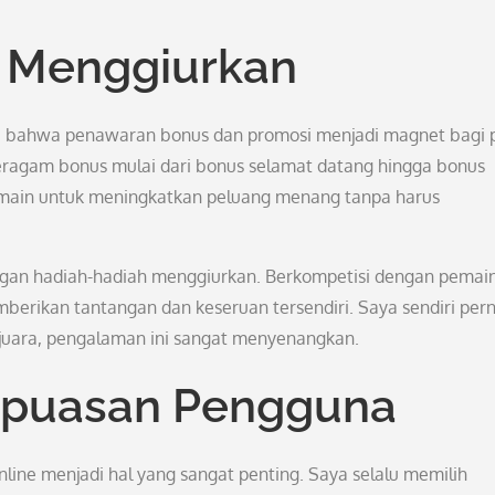
 Menggiurkan
iri bahwa penawaran bonus dan promosi menjadi magnet bagi 
ragam bonus mulai dari bonus selamat datang hingga bonus
emain untuk meningkatkan peluang menang tanpa harus
engan hadiah-hadiah menggiurkan. Berkompetisi dengan pemain
mberikan tantangan dan keseruan tersendiri. Saya sendiri per
 juara, pengalaman ini sangat menyenangkan.
puasan Pengguna
ine menjadi hal yang sangat penting. Saya selalu memilih