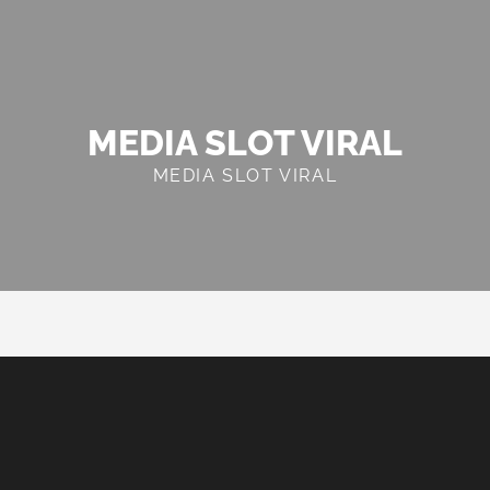
MEDIA SLOT VIRAL
MEDIA SLOT VIRAL