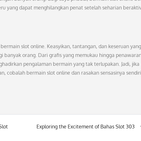
ru yang dapat menghilangkan penat setelah seharian beraktiv
ermain slot online. Keasyikan, tantangan, dan keseruan yan
gi banyak orang. Dari grafis yang memukau hingga penawara
adirkan pengalaman bermain yang tak terlupakan. Jadi, jika
, cobalah bermain slot online dan rasakan sensasinya sendiri
Slot
Exploring the Excitement of Bahas Slot 303