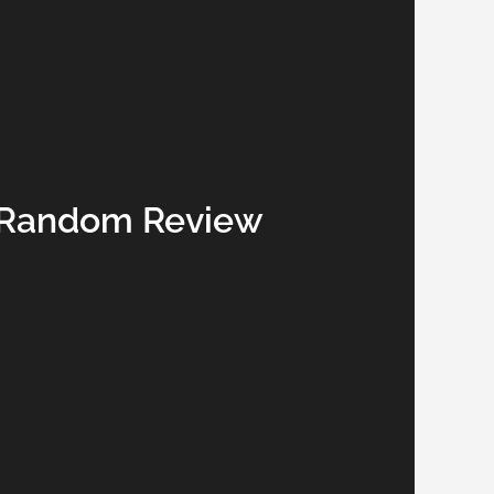
n Random Review