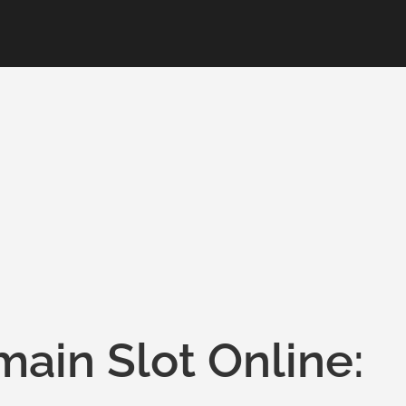
ain Slot Online: