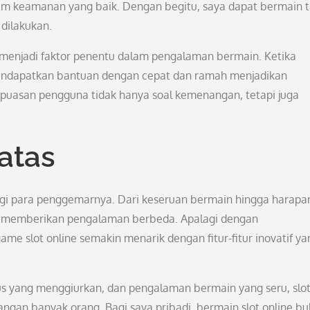
tem keamanan yang baik. Dengan begitu, saya dapat bermain 
 dilakukan.
a menjadi faktor penentu dalam pengalaman bermain. Ketika
endapatkan bantuan dengan cepat dan ramah menjadikan
asan pengguna tidak hanya soal kemenangan, tetapi juga
atas
gi para penggemarnya. Dari keseruan bermain hingga harapa
an memberikan pengalaman berbeda. Apalagi dengan
e slot online semakin menarik dengan fitur-fitur inovatif ya
 yang menggiurkan, dan pengalaman bermain yang seru, slo
langan banyak orang. Bagi saya pribadi, bermain slot online b