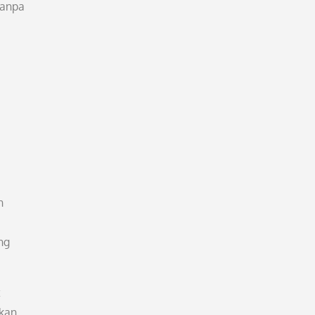
tanpa
n
ng
t
ukan