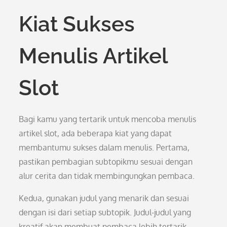
Kiat Sukses
Menulis Artikel
Slot
Bagi kamu yang tertarik untuk mencoba menulis
artikel slot, ada beberapa kiat yang dapat
membantumu sukses dalam menulis. Pertama,
pastikan pembagian subtopikmu sesuai dengan
alur cerita dan tidak membingungkan pembaca.
Kedua, gunakan judul yang menarik dan sesuai
dengan isi dari setiap subtopik. Judul-judul yang
kreatif akan membuat pembaca lebih tertarik