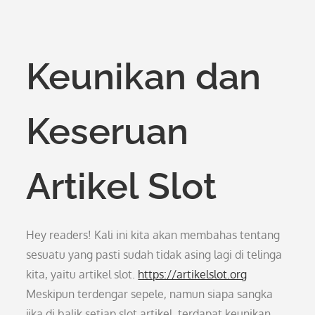
Keunikan dan
Keseruan
Artikel Slot
Hey readers! Kali ini kita akan membahas tentang
sesuatu yang pasti sudah tidak asing lagi di telinga
kita, yaitu artikel slot.
https://artikelslot.org
Meskipun terdengar sepele, namun siapa sangka
jika di balik setiap slot artikel, terdapat keunikan