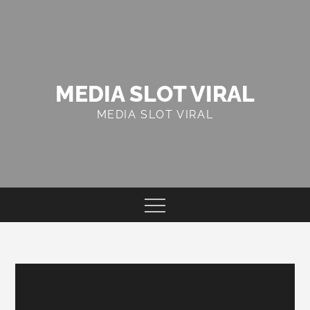
Skip
to
content
MEDIA SLOT VIRAL
MEDIA SLOT VIRAL