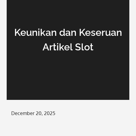
Keunikan dan Keseruan
Artikel Slot
Posted
December 20, 2025
on