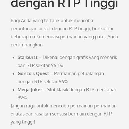
dengan RTP Tinggi
Bagi Anda yang tertarik untuk mencoba
peruntungan di slot dengan RTP tinggi, berikut ini
beberapa rekomendasi permainan yang patut Anda
pertimbangkan:
Starburst
– Dikenal dengan grafis yang menarik
dan RTP sekitar 96.1%.
Gonzo’s Quest
– Permainan petualangan
dengan RTP sekitar 96%.
Mega Joker
– Slot klasik dengan RTP mencapai
99%.
Jangan ragu untuk mencoba permainan-permainan
di atas dan rasakan sensasi bermain dengan RTP
yang tinggi!