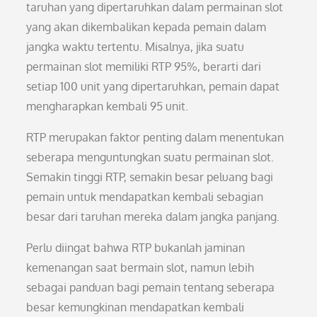
taruhan yang dipertaruhkan dalam permainan slot
yang akan dikembalikan kepada pemain dalam
jangka waktu tertentu. Misalnya, jika suatu
permainan slot memiliki RTP 95%, berarti dari
setiap 100 unit yang dipertaruhkan, pemain dapat
mengharapkan kembali 95 unit.
RTP merupakan faktor penting dalam menentukan
seberapa menguntungkan suatu permainan slot.
Semakin tinggi RTP, semakin besar peluang bagi
pemain untuk mendapatkan kembali sebagian
besar dari taruhan mereka dalam jangka panjang.
Perlu diingat bahwa RTP bukanlah jaminan
kemenangan saat bermain slot, namun lebih
sebagai panduan bagi pemain tentang seberapa
besar kemungkinan mendapatkan kembali