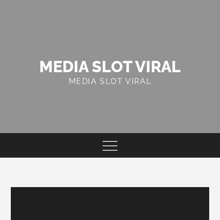
Skip
to
content
MEDIA SLOT VIRAL
MEDIA SLOT VIRAL