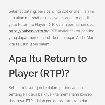
Selamat datang, para pencinta slot online! Hari ini,
kita akan membahas topik yang sangat menarik,
yaitu Return to Player (RTP) dalam permainan slot.
https://bahasslotrtp.org
RTP adalah faktor penting
yang dapat memengaruhi kemenangan Anda. Mari
kita telusuri lebih dalam!
Apa Itu Return to
Player (RTP)?
Sebelum kita terjun ke dalam perbincangan
tentang RTP, ada baiknya kita memahami konsep
dasarnya. RTP adalah persentase rata-rata dari