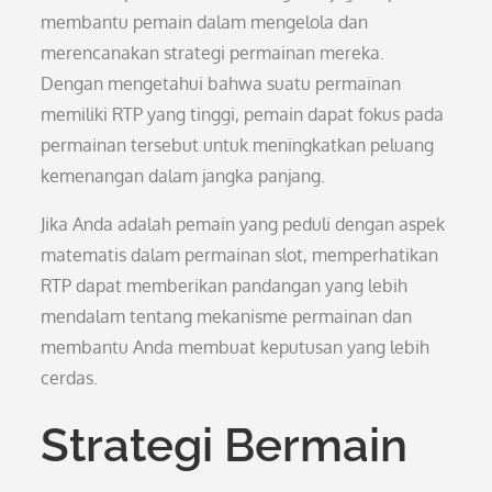
membantu pemain dalam mengelola dan
merencanakan strategi permainan mereka.
Dengan mengetahui bahwa suatu permainan
memiliki RTP yang tinggi, pemain dapat fokus pada
permainan tersebut untuk meningkatkan peluang
kemenangan dalam jangka panjang.
Jika Anda adalah pemain yang peduli dengan aspek
matematis dalam permainan slot, memperhatikan
RTP dapat memberikan pandangan yang lebih
mendalam tentang mekanisme permainan dan
membantu Anda membuat keputusan yang lebih
cerdas.
Strategi Bermain