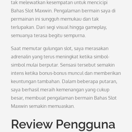
tak melewatkan kesempatan untuk mencicipi
Bahas Slot Maxwin. Pengalaman bermain saya di
permainan ini sungguh memukau dan tak
terlupakan. Dari segi visual hingga gameplay,
semuanya terasa begitu sempurna.
Saat memutar gulungan slot, saya merasakan
adrenalin yang terus meningkat ketika simbol-
simbol mulai berputar. Sensasi tersebut semakin
intens ketika bonus-bonus muncul dan memberikan
keuntungan tambahan. Dalam beberapa putaran,
saya berhasil meraih kemenangan yang cukup
besar, membuat pengalaman bermain Bahas Slot
Maxwin semakin memuaskan.
Review Pengguna