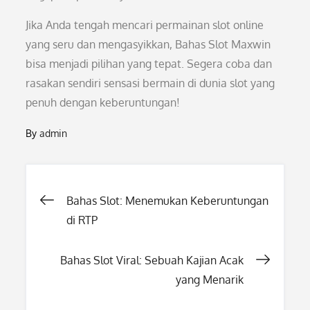
Jika Anda tengah mencari permainan slot online
yang seru dan mengasyikkan, Bahas Slot Maxwin
bisa menjadi pilihan yang tepat. Segera coba dan
rasakan sendiri sensasi bermain di dunia slot yang
penuh dengan keberuntungan!
By
admin
Post
Bahas Slot: Menemukan Keberuntungan
di RTP
navigation
Bahas Slot Viral: Sebuah Kajian Acak
yang Menarik