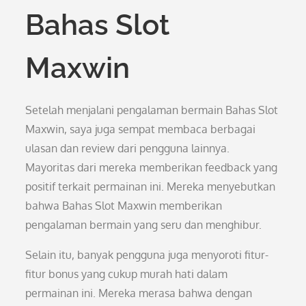
Bahas Slot
Maxwin
Setelah menjalani pengalaman bermain Bahas Slot
Maxwin, saya juga sempat membaca berbagai
ulasan dan review dari pengguna lainnya.
Mayoritas dari mereka memberikan feedback yang
positif terkait permainan ini. Mereka menyebutkan
bahwa Bahas Slot Maxwin memberikan
pengalaman bermain yang seru dan menghibur.
Selain itu, banyak pengguna juga menyoroti fitur-
fitur bonus yang cukup murah hati dalam
permainan ini. Mereka merasa bahwa dengan