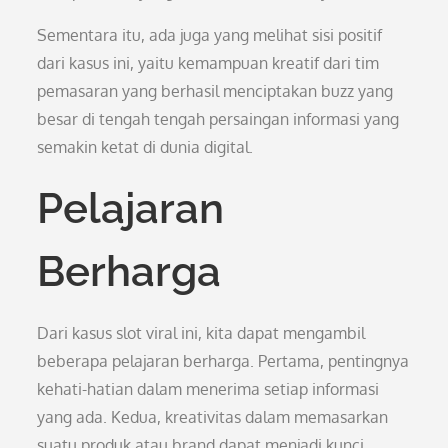
Sementara itu, ada juga yang melihat sisi positif
dari kasus ini, yaitu kemampuan kreatif dari tim
pemasaran yang berhasil menciptakan buzz yang
besar di tengah tengah persaingan informasi yang
semakin ketat di dunia digital.
Pelajaran
Berharga
Dari kasus slot viral ini, kita dapat mengambil
beberapa pelajaran berharga. Pertama, pentingnya
kehati-hatian dalam menerima setiap informasi
yang ada. Kedua, kreativitas dalam memasarkan
suatu produk atau brand dapat menjadi kunci