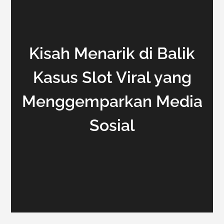
Kisah Menarik di Balik
Kasus Slot Viral yang
Menggemparkan Media
Sosial