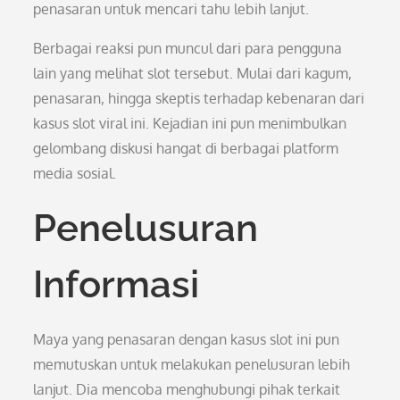
penasaran untuk mencari tahu lebih lanjut.
Berbagai reaksi pun muncul dari para pengguna
lain yang melihat slot tersebut. Mulai dari kagum,
penasaran, hingga skeptis terhadap kebenaran dari
kasus slot viral ini. Kejadian ini pun menimbulkan
gelombang diskusi hangat di berbagai platform
media sosial.
Penelusuran
Informasi
Maya yang penasaran dengan kasus slot ini pun
memutuskan untuk melakukan penelusuran lebih
lanjut. Dia mencoba menghubungi pihak terkait