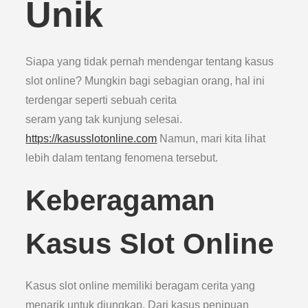
Unik
Siapa yang tidak pernah mendengar tentang kasus
slot online? Mungkin bagi sebagian orang, hal ini
terdengar seperti sebuah cerita
seram yang tak kunjung selesai.
https://kasusslotonline.com
Namun, mari kita lihat
lebih dalam tentang fenomena tersebut.
Keberagaman
Kasus Slot Online
Kasus slot online memiliki beragam cerita yang
menarik untuk diungkap. Dari kasus penipuan