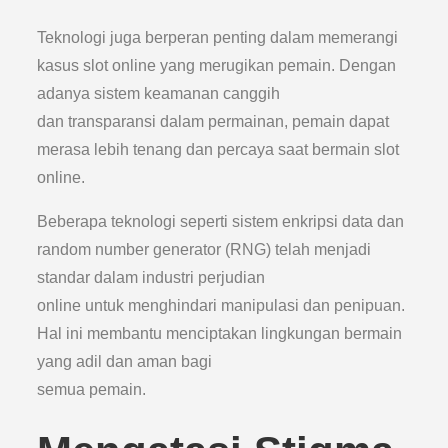
Teknologi juga berperan penting dalam memerangi
kasus slot online yang merugikan pemain. Dengan
adanya sistem keamanan canggih
dan transparansi dalam permainan, pemain dapat
merasa lebih tenang dan percaya saat bermain slot
online.
Beberapa teknologi seperti sistem enkripsi data dan
random number generator (RNG) telah menjadi
standar dalam industri perjudian
online untuk menghindari manipulasi dan penipuan.
Hal ini membantu menciptakan lingkungan bermain
yang adil dan aman bagi
semua pemain.