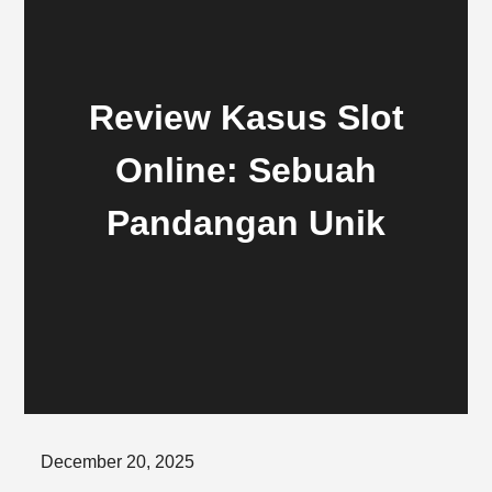
Review Kasus Slot
Online: Sebuah
Pandangan Unik
Posted
December 20, 2025
on