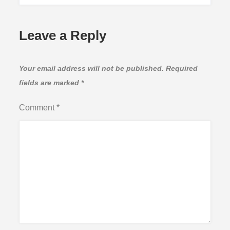
Leave a Reply
Your email address will not be published.
Required
fields are marked
*
Comment
*