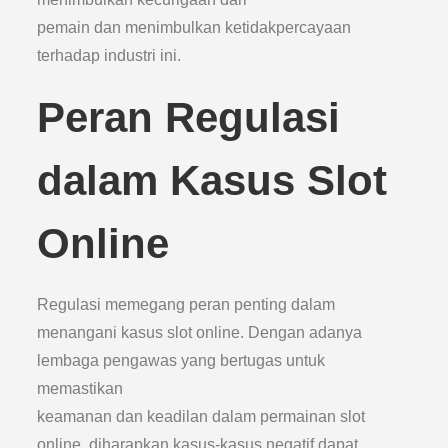
pemain dan menimbulkan ketidakpercayaan
terhadap industri ini.
Peran Regulasi
dalam Kasus Slot
Online
Regulasi memegang peran penting dalam
menangani kasus slot online. Dengan adanya
lembaga pengawas yang bertugas untuk
memastikan
keamanan dan keadilan dalam permainan slot
online, diharapkan kasus-kasus negatif dapat