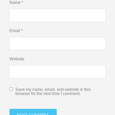
Name
*
Email
*
Website
Save my name, email, and website in this
browser for the next time I comment.