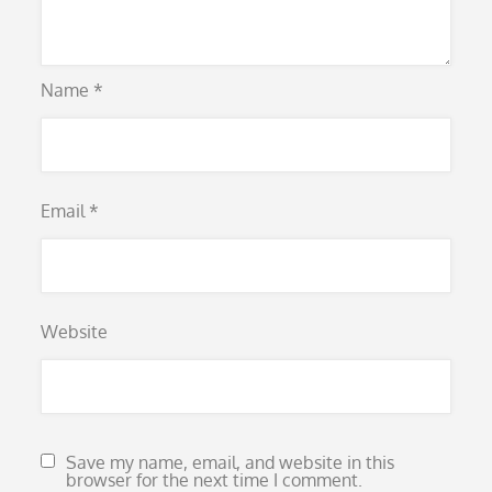
Name
*
Email
*
Website
Save my name, email, and website in this
browser for the next time I comment.