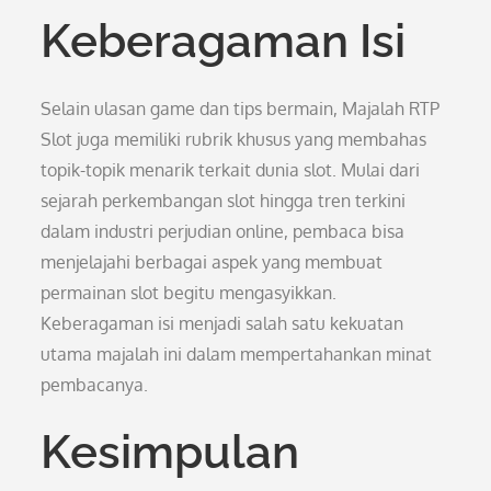
Keberagaman Isi
Selain ulasan game dan tips bermain, Majalah RTP
Slot juga memiliki rubrik khusus yang membahas
topik-topik menarik terkait dunia slot. Mulai dari
sejarah perkembangan slot hingga tren terkini
dalam industri perjudian online, pembaca bisa
menjelajahi berbagai aspek yang membuat
permainan slot begitu mengasyikkan.
Keberagaman isi menjadi salah satu kekuatan
utama majalah ini dalam mempertahankan minat
pembacanya.
Kesimpulan