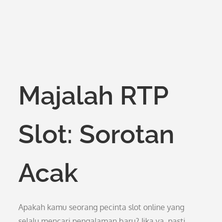
Majalah RTP
Slot: Sorotan
Acak
Apakah kamu seorang pecinta slot online yang
selalu mencari pengalaman baru? Jika ya, pasti