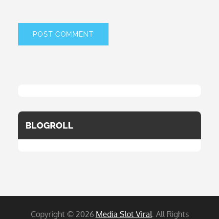
BLOGROLL
Copyright © 2026
Media Slot Viral
. All Rights