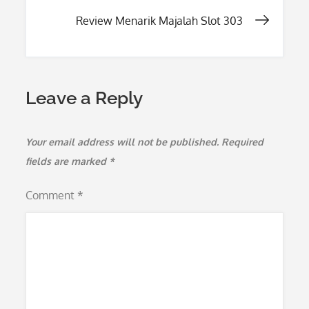
navigation
Review Menarik Majalah Slot 303
Leave a Reply
Your email address will not be published.
Required
fields are marked
*
Comment
*