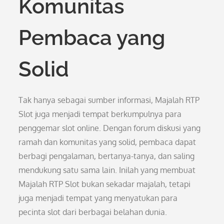
Komunitas
Pembaca yang
Solid
Tak hanya sebagai sumber informasi, Majalah RTP
Slot juga menjadi tempat berkumpulnya para
penggemar slot online. Dengan forum diskusi yang
ramah dan komunitas yang solid, pembaca dapat
berbagi pengalaman, bertanya-tanya, dan saling
mendukung satu sama lain. Inilah yang membuat
Majalah RTP Slot bukan sekadar majalah, tetapi
juga menjadi tempat yang menyatukan para
pecinta slot dari berbagai belahan dunia.