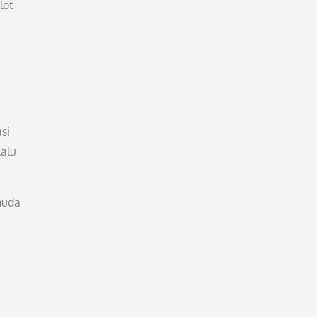
lot
si
alu
muda