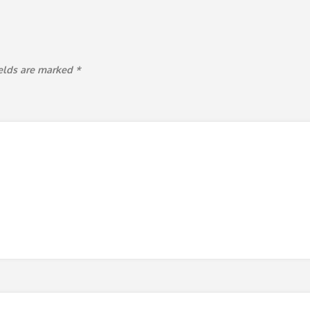
ields are marked
*