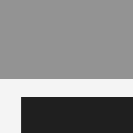
Skip
to
content