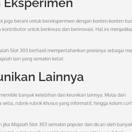
 Eksperimen
api juga berani untuk bereksperimen dengan konten-konten bar
ontributor untuk berkreasi dan berinovasi. Hal ini menjadik
alah Slot 303 berhasil mempertahankan posisinya sebagai ma
jalah lain yang semakin ketat.
unikan Lainnya
 memiliki banyak kelebihan dan keunikan lainnya. Mulai dari
tia, rubrik-rubrik khusus yang informatif, hingga kolom cur
an jika Majalah Slot 303 semakin populer dan dicari oleh banya