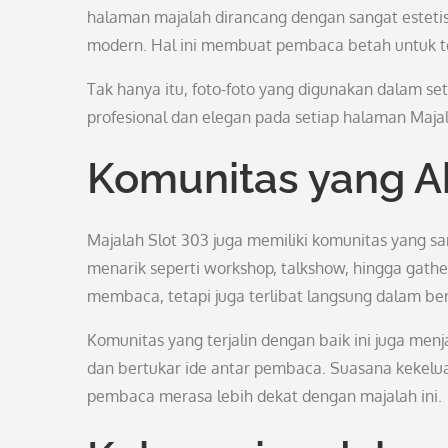
halaman majalah dirancang dengan sangat estetis
modern. Hal ini membuat pembaca betah untuk te
Tak hanya itu, foto-foto yang digunakan dalam set
profesional dan elegan pada setiap halaman Majal
Komunitas yang Ak
Majalah Slot 303 juga memiliki komunitas yang sa
menarik seperti workshop, talkshow, hingga gath
membaca, tetapi juga terlibat langsung dalam be
Komunitas yang terjalin dengan baik ini juga me
dan bertukar ide antar pembaca. Suasana kekelu
pembaca merasa lebih dekat dengan majalah ini.