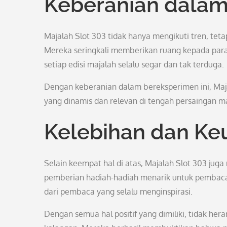
Keberanian dalam
Majalah Slot 303 tidak hanya mengikuti tren, tet
Mereka seringkali memberikan ruang kepada para k
setiap edisi majalah selalu segar dan tak terduga.
Dengan keberanian dalam bereksperimen ini, Maj
yang dinamis dan relevan di tengah persaingan ma
Kelebihan dan Ke
Selain keempat hal di atas, Majalah Slot 303 juga
pemberian hadiah-hadiah menarik untuk pembaca se
dari pembaca yang selalu menginspirasi.
Dengan semua hal positif yang dimiliki, tidak her