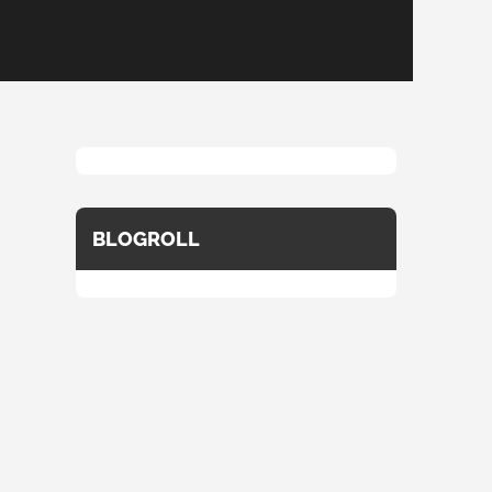
BLOGROLL