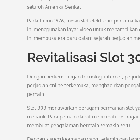
seluruh Amerika Serikat.
Pada tahun 1976, mesin slot elektronik pertama k
ini menggunakan layar video untuk menampilkan g
ini membuka era baru dalam sejarah perjudian mes
Revitalisasi Slot 3
Dengan perkembangan teknologi internet, perjudian
perjudian online terkemuka, menghadirkan penga
pemain.
Slot 303 menawarkan beragam permainan slot ya
menarik. Para pemain dapat menikmati berbagai t
membuat pengalaman bermain semakin seru.
Dengan sistem keamanan yang terjamin dan layana