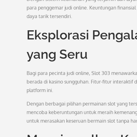
para penggemar judi online. Keuntungan finansial y
daya tarik tersendiri.
Eksplorasi Penga
yang Seru
Bagi para pecinta judi online, Slot 303 menawar
berada di kasino sungguhan. Fitur-fitur interaktif
platform ini.
Dengan berbagai pilihan permainan slot yang ter
mencoba keberuntungan untuk meraih kemenanga
untuk merasakan keseruan bermain slot tanpa ha