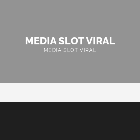
MEDIA SLOT VIRAL
MEDIA SLOT VIRAL