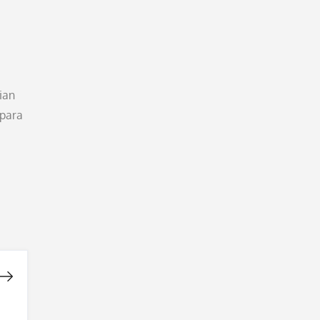
ian
 para