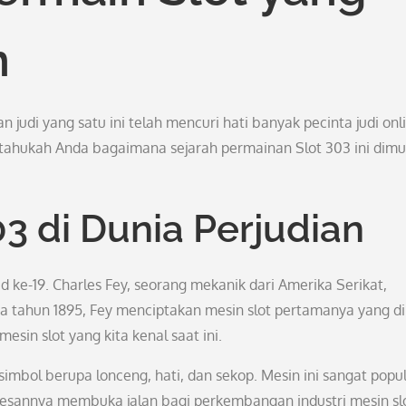
n
judi yang satu ini telah mencuri hati banyak pecinta judi onli
ahukah Anda bagaimana sejarah permainan Slot 303 ini dimu
3 di Dunia Perjudian
d ke-19. Charles Fey, seorang mekanik dari Amerika Serikat,
a tahun 1895, Fey menciptakan mesin slot pertamanya yang di
mesin slot yang kita kenal saat ini.
simbol berupa lonceng, hati, dan sekop. Mesin ini sangat popul
ksesannya membuka jalan bagi perkembangan industri mesin slo