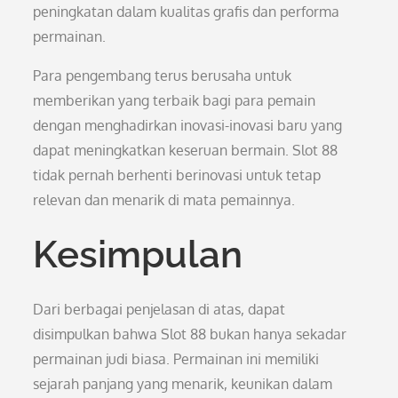
peningkatan dalam kualitas grafis dan performa
permainan.
Para pengembang terus berusaha untuk
memberikan yang terbaik bagi para pemain
dengan menghadirkan inovasi-inovasi baru yang
dapat meningkatkan keseruan bermain. Slot 88
tidak pernah berhenti berinovasi untuk tetap
relevan dan menarik di mata pemainnya.
Kesimpulan
Dari berbagai penjelasan di atas, dapat
disimpulkan bahwa Slot 88 bukan hanya sekadar
permainan judi biasa. Permainan ini memiliki
sejarah panjang yang menarik, keunikan dalam