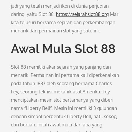
judi yang telah menjadi ikon di dunia perjudian
daring, yaitu Slot 88.
https://sejarahslot88.org
Mari
kita telusuri bersama sejarah dan perkembangan
menarik dari permainan slot yang satu ini.
Awal Mula Slot 88
Slot 88 memiliki akar sejarah yang panjang dan
menarik. Permainan ini pertama kali diperkenalkan
pada tahun 1887 oleh seorang bernama Charles
Fey, seorang teknisi mekanik asal Amerika. Fey
menciptakan mesin slot pertamanya yang diberi
nama “Liberty Bell”. Mesin ini memiliki 3 gulungan
dengan simbol berbentuk Liberty Bell, hati, sekop,
dan berlian. Inilah awal mula dari apa yang