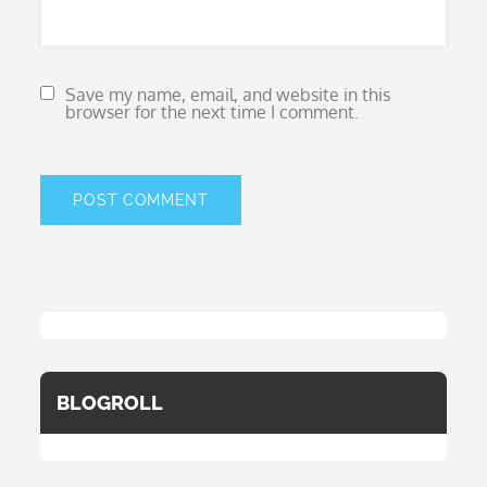
Save my name, email, and website in this
browser for the next time I comment.
BLOGROLL