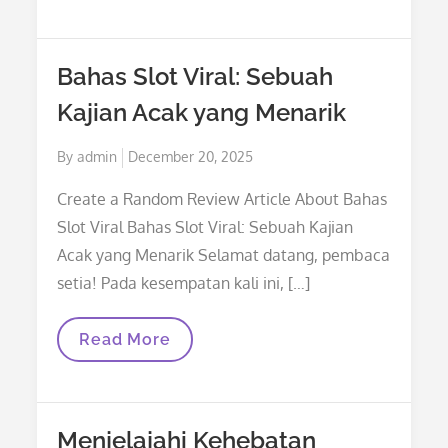
Slot
Online
Di
Bahas
Bahas Slot Viral: Sebuah
Slot
Akurat
Kajian Acak yang Menarik
Posted
By
admin
December 20, 2025
on
Create a Random Review Article About Bahas
Slot Viral Bahas Slot Viral: Sebuah Kajian
Acak yang Menarik Selamat datang, pembaca
setia! Pada kesempatan kali ini, […]
Bahas
Read More
Slot
Viral:
Sebuah
Kajian
Acak
Menjelajahi Kehebatan
Yang