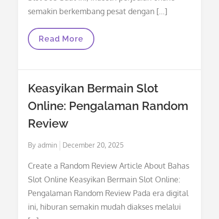
semakin berkembang pesat dengan […]
Exploring
Read More
The
Excitement
Of
Bahas
Slot
Keasyikan Bermain Slot
303
Online: Pengalaman Random
Review
Posted
By
admin
December 20, 2025
on
Create a Random Review Article About Bahas
Slot Online Keasyikan Bermain Slot Online:
Pengalaman Random Review Pada era digital
ini, hiburan semakin mudah diakses melalui